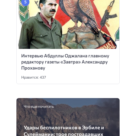
Интервью Абдуллы Оджалана главному
редактору газеты «Завтра» Александру
Проханову
Нравится: 437
Что еще почитать
Удары беспилотников в Эрбиле и
Сулеймании: трое пострадавших