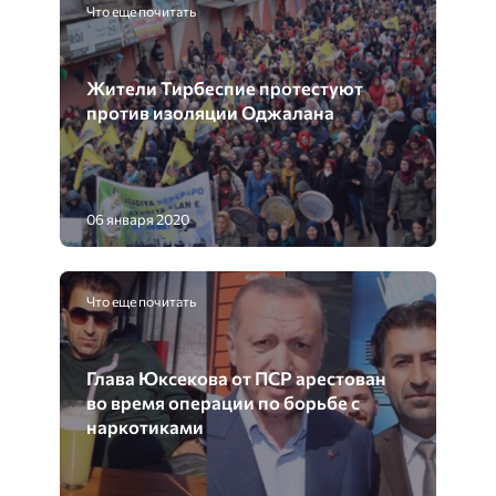
Что еще почитать
Жители Тирбеспие протестуют
против изоляции Оджалана
06 января 2020
Что еще почитать
Глава Юксекова от ПСР арестован
во время операции по борьбе с
наркотиками