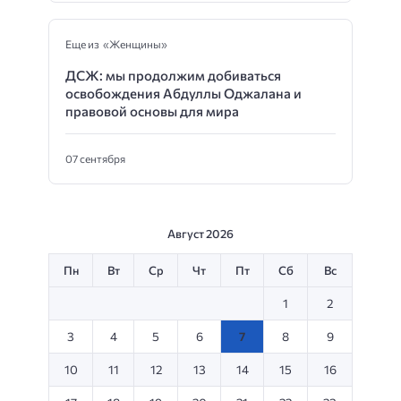
Еще из «Женщины»
ДСЖ: мы продолжим добиваться
освобождения Абдуллы Оджалана и
правовой основы для мира
07 сентября
Август 2026
Пн
Вт
Ср
Чт
Пт
Сб
Вс
1
2
3
4
5
6
7
8
9
10
11
12
13
14
15
16