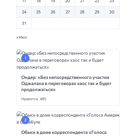
17
18
19
20
21
22
23
24
25
26
27
28
29
30
31
« Июл
Ондер: «Без непосредственного участия
Оджалана в переговорах хаос так и будет
продолжаться»
Нравится: 485
Обыск в доме корреспондента «Голоса