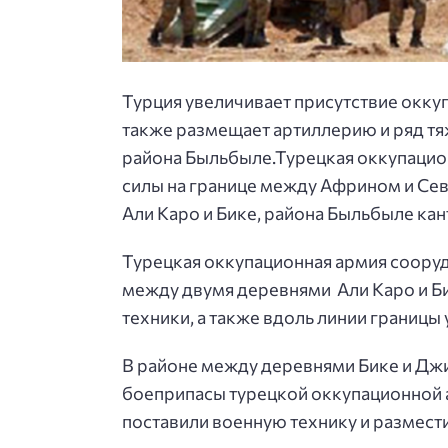
Турция увеличивает присутствие оккуп
также размещает артиллерию и ряд т
района Быльбыле.
Турецкая оккупацио
силы на границе между Африном и Сев
Али Каро и Бике, района Быльбыле ка
Турецкая оккупационная армия соору
между двумя деревнями Али Каро и Би
техники, а также вдоль линии границы
В районе между деревнями Бике и Джи
боеприпасы турецкой оккупационной 
поставили военную технику и размест