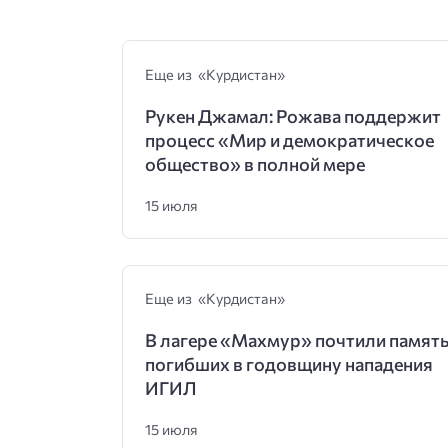
Еще из «Курдистан»
Рукен Джамал: Рожава поддержит
процесс «Мир и демократическое
общество» в полной мере
15 июля
Еще из «Курдистан»
В лагере «Махмур» почтили памят
погибших в годовщину нападения
ИГИЛ
15 июля