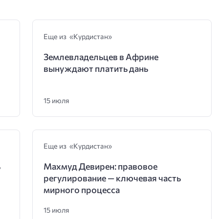
Еще из «Курдистан»
Землевладельцев в Африне
вынуждают платить дань
15 июля
Еще из «Курдистан»
ь
Махмуд Девирен: правовое
регулирование — ключевая часть
мирного процесса
15 июля