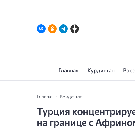
Главная
Курдистан
Рос
Главная
Курдистан
Турция концентрируе
на границе с Африно