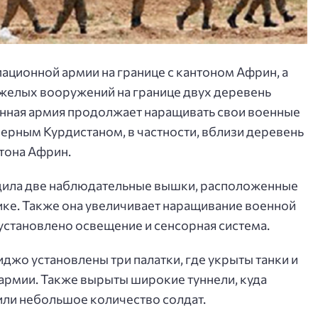
ационной армии на границе с кантоном Африн, а
яжелых вооружений на границе двух деревень
нная армия продолжает наращивать свои военные
ерным Курдистаном, в частности, вблизи деревень
нтона Африн.
дила две наблюдательные вышки, расположенные
ке. Также она увеличивает наращивание военной
 установлено освещение и сенсорная система.
джо установлены три палатки, где укрыты танки и
армии. Также вырыты широкие туннели, куда
или небольшое количество солдат.