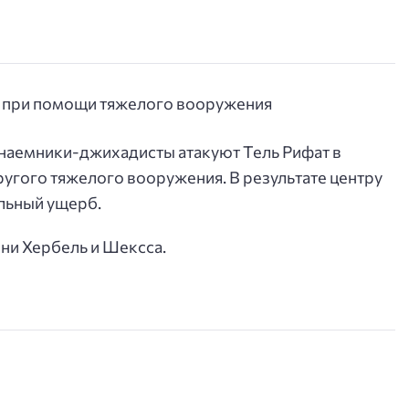
 наемники-джихадисты атакуют Тель Рифат в
угого тяжелого вооружения. В результате центру
льный ущерб.
ни Хербель и Шексса.