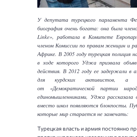
У депутата турецкого парламента Фе
биография очень богата: она была член
Linke», работала в Комитете Европар
членом Комиссии по правам женщин и ра
Африке. В 2005 году турецкая полиция на
в ходе которого Уджа призвала объя
действия. В 2012 году ее задержали в
для курдских активистов, 
от «Демократической партии народ
единомышленниками, Уджа рассказала о
вместо школ появляются блокпосты. Пуб
которые мир старается не замечать:
Турецкая власть и армия постоянно пр
против курдского населения: в резул