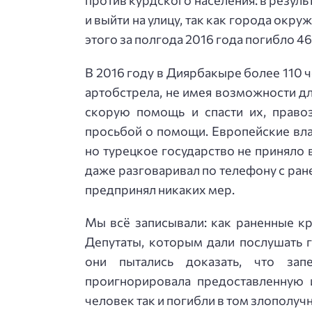
и выйти на улицу, так как города окр
этого за полгода 2016 года погибло 46
В 2016 году в Диярбакыре более 110 ч
артобстрела, не имея возможности д
скорую помощь и спасти их, право
просьбой о помощи. Европейские вла
но турецкое государство не приняло 
даже разговаривал по телефону с ран
предпринял никаких мер.
Мы всё записывали: как раненные кр
Депутаты, которым дали послушать г
они пытались доказать, что зап
проигнорировала предоставленную и
человек так и погибли в том злополуч