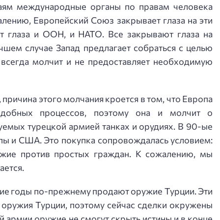
чаям международные органы по правам человека
лению, Европейский Союз закрывает глаза на эти
ет глаза и ООН, и НАТО. Все закрывают глаза на
чшем случае Запад предлагает собраться с целью
к всегда молчит и не предоставляет необходимую
причина этого молчания кроется в том, что Европа
добных процессов, поэтому она и молчит о
уемых турецкой армией танках и орудиях. В 90-ые
пы и США. Это покупка сопровождалась условием:
ужие против простых граждан. К сожалению, мы
ается.
ние годы по-прежнему продают оружие Турции. Эти
о оружия Турции, поэтому сейчас сделки окружены
 армии оружие не смогут скрыть истины и в конце