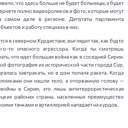
ило, что здесь больше не будет больницы, а будет
тернете полно видеороликов и фото, которые могут
а самом деле в регионе. Депутаты парламента
ъектов и работу спецназа в них.
тся в северном Курдистане, выглядит так, как будто
го-то опасного агрессора. Когда ты смотришь
ать, что идет большая война как в соседней Сирии.
ной фотография из исторической части города Сур,
алась завтракать, но в дом попала ракета. Когда
бломками они нашли тело, а оторванную голову —
войны в Сирии, это лишь антитеррористическая
ецких районах страны, населенных преимущество
своими танками и артиллерией нападает на курдов.