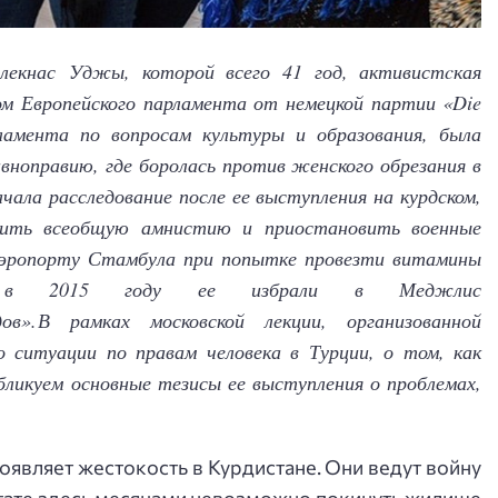
лекнас Уджы, которой всего 41 год, активистcкая
ом Европейского парламента от немецкой партии «Die
ламента по вопросам культуры и образования, была
вноправию, где боролась против женского обрезания в
чала расследование после ее выступления на курдском,
вить всеобщую амнистию и приостановить военные
 аэропорту Стамбула при попытке провезти витамины
а в 2015 году ее избрали в Меджлис
ов».
В рамках московской лекции, организованной
 ситуации по правам человека в Турции, о том, как
ликуем основные тезисы ее выступления о проблемах,
оявляет жестокость в Курдистане. Они ведут войну
ьтате здесь месяцами невозможно покинуть жилище