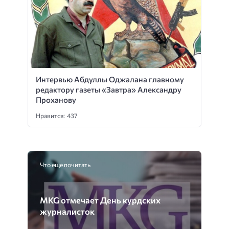
Интервью Абдуллы Оджалана главному
редактору газеты «Завтра» Александру
Проханову
Нравится: 437
Что еще почитать
MKG отмечает День курдских
журналисток