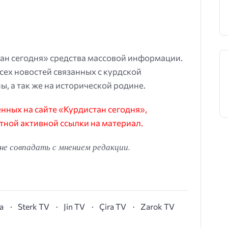
ан сегодня» средства массовой информации.
всех новостей связанных с курдской
ы, а так же на исторической родине.
ных на сайте «Курдистан сегодня»,
тной активной ссылки на материал.
е совпадать с мнением редакции.
а
Sterk TV
Jin TV
Çira TV
Zarok TV