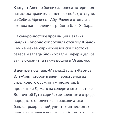
К югу от Алеппо боевики, понеся потери под
натиском правительственных войск, отступил
из Себии, Мрекесса, Абу-Рвеля и отошли в
южном направлении в районы близ Хабара.
На северо-востоке провинции Латакия
бандиты упорно сопротивляются под Кбаной.
Тем не менее, сирийские войска с востока,
севера и запада блокировали Кафер-Дельба,
заняв окраины, а также вошли в Мгайрию;
В центре, под Тайр-Маала, Дар эль-Кабира,
Эль-Амья, стороны вели перестрелки из
стрелкового оружия и минометов. В
провинции Дамаск на севере и юго-востоке
Восточной Гуты сирийские военные и отряды
народного ополчения отражали атаки
бандформирований, уничтожив несколько
единиц техники и установок «Адского огня»,