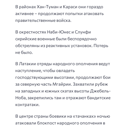
В районах Хан-Туман и Караси они гораздо
активнее – продолжают попытки атаковать
правительственные войска.
В окрестностях Наби-Юнес и Слунфи
сирийские военные были беспорядочно
обстреляны из реактивных установок. Потерь
не было.
В Латакии отряды народного ополчения ведут
наступление, чтобы овладеть
господствующими высотами, продолжают бои
за северную часть Мгайрии. Захватили рубеж
на западных и южных скатах высоты Джебель-
Ноба, закрепились там и отражают бандитские
контратаки.
В центре страны боевики на «тачанках» ночью
атаковали блокпост народного ополчения в