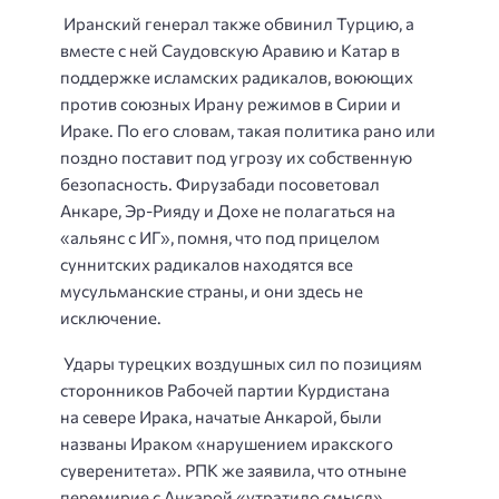
Иранский генерал также обвинил Турцию, а
вместе с ней Саудовскую Аравию и Катар в
поддержке исламских радикалов, воюющих
против союзных Ирану режимов в Сирии и
Ираке. По его словам, такая политика рано или
поздно поставит под угрозу их собственную
безопасность. Фирузабади посоветовал
Анкаре, Эр-Рияду и Дохе не полагаться на
«альянс с ИГ», помня, что под прицелом
суннитских радикалов находятся все
мусульманские страны, и они здесь не
исключение.
Удары турецких воздушных сил по позициям
сторонников Рабочей партии Курдистана
на севере Ирака, начатые Анкарой, были
названы Ираком «нарушением иракского
суверенитета». РПК же заявила, что отныне
перемирие с Анкарой «утратило смысл».