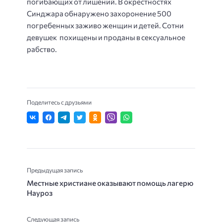
погибающих
от
лишений.
В
окрестностях
Синджара
обнаружено
захоронение
500
погребенных
заживо
женщин
и
детей.
Сотни
девушек
похищены
и
проданы
в
сексуальное
рабство.
Поделитесь с друзьями
Предыдущая запись
Местные христиане оказывают помощь лагерю
Науроз
Следующая запись