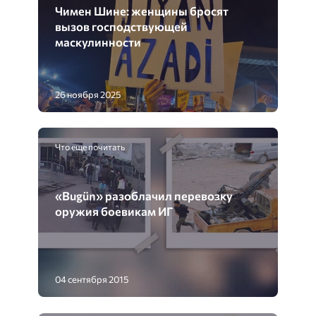
Чимен Шине: женщины бросят
вызов господствующей
маскулинности
26 ноября 2025
Что еще почитать
«Bugün» разоблачил перевозку
оружия боевикам ИГ
04 сентября 2015