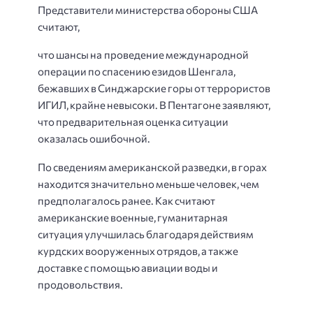
Представители
министерства
обороны
США
считают
,
что
шансы
на
проведение
международной
операции
по
спасению
езидов
Шенгала,
бежавших
в
Синджарски
е
гор
ы
от
террористов
ИГИЛ,
крайне
невысоки.
В
Пентагоне
заявляют,
что
предварительная
оценка
ситуации
оказалась
ошибочной.
По
сведениям
американской
разведки,
в
горах
находится
значительно
меньше
человек,
чем
предполагалось
ранее.
Как
считают
американские
военные,
г
уманитарная
ситуация
улучшилась
благодаря
действиям
курдск
их
вооруженных
отрядов
,
а
также
доставке
с
помощью
авиации
воды
и
продовольствия.