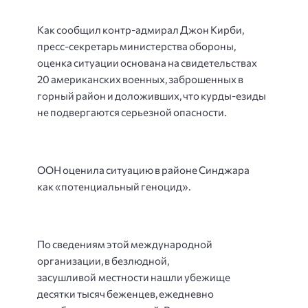
Как
сообщил
контр-
адмирал
Джон
Кирби,
пресс-
секретарь
министерства
обороны,
оценка
ситуации
основана
на
свидетельствах
20
американских
военных,
заброшенных
в
горный
район
и
доложивших,
что
курды-
езиды
не
подвергаются
серьезной
опасности
.
ООН
оценил
а
ситуацию
в
районе
Синджара
как
«потенциальный
геноцид».
По
сведениям
этой
международной
организации,
в
безлюдной,
засушливой
местности
нашли
убежище
десятки
тысяч
беженцев,
ежедневно