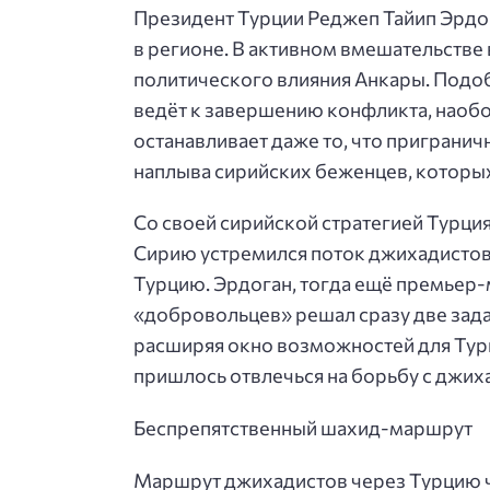
Президент Турции Реджеп Тайип Эрдог
в регионе. В активном вмешательстве
политического влияния Анкары. Подоб
ведёт к завершению конфликта, наобо
останавливает даже то, что пригранич
наплыва сирийских беженцев, которых
Со своей сирийской стратегией Турция
Сирию устремился поток джихадистов
Турцию. Эрдоган, тогда ещё премьер-
«добровольцев» решал сразу две зада
расширяя окно возможностей для Турц
пришлось отвлечься на борьбу с джих
Беспрепятственный шахид-маршрут
Маршрут джихадистов через Турцию ча