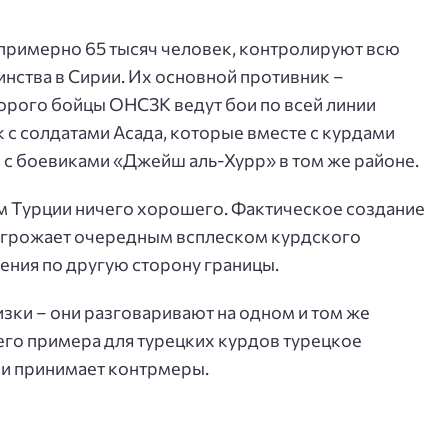
примерно 65 тысяч человек, контролируют всю
ства в Сирии. Их основной противник –
орого бойцы ОНСЗК ведут бои по всей линии
 с солдатами Асада, которые вместе с курдами
и с боевиками «Джейш аль-Хурр» в том же районе.
ям Турции ничего хорошего. Фактическое создание
 угрожает очередным всплеском курдского
ния по другую сторону границы.
зки – они разговаривают на одном и том же
о примера для турецких курдов турецкое
 и принимает контрмеры.