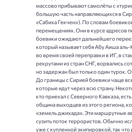
массово прибывают самолёты с «турис
большую часть направляющихся в Сир
«Сабиха Гекчен»). По словам боевико
перемещениях. Они в курсе адресов п
боевики ожидают дальнейшего переезд
который называет себя Абу Аиша аль-Ка
во время своей переправки в ИГ, в ста
рекрутами из стран СНГ, ворвались с
но задержан был только один турок. 
До границы с Сирией боевики чаще вс
которые идут через всю страну. Некот
кто приехал с Северного Кавказа, ест
община выходцев из этого региона, к
«земель джихада». Эти маршрутные ав
сузить поток террористов. Обычно и
уже с купленной экипировкой, так что 