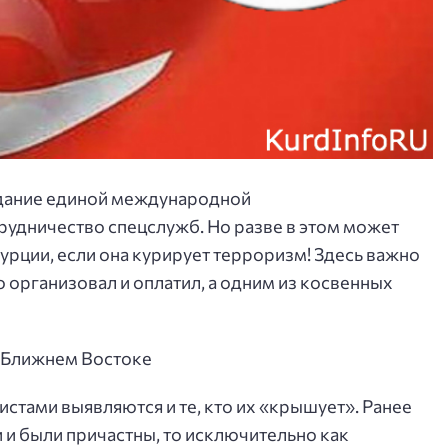
оздание единой международной
рудничество спецслужб. Но разве в этом может
урции, если она курирует терроризм! Здесь важно
о организовал и оплатил, а одним из косвенных
 Ближнем Востоке
стами выявляются и те, кто их «крышует». Ранее
 и были причастны, то исключительно как