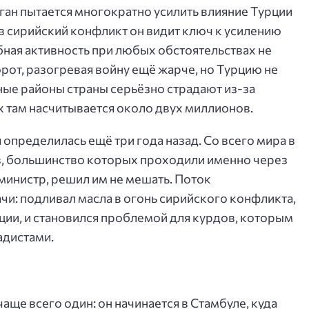
ан пытается многократно усилить влияние Турции
 в сирийский конфликт он видит ключ к усилению
ная активность при любых обстоятельствах не
рот, разогревая войну ещё жарче, но Турцию не
ные районы страны серьёзно страдают из-за
 там насчитывается около двух миллионов.
 определилась ещё три года назад. Со всего мира в
, большинство которых проходили именно через
министр, решил им не мешать. Поток
чи: подливал масла в огонь сирийского конфликта,
ии, и становился проблемой для курдов, которым
адистами.
ще всего один: он начинается в Стамбуле, куда