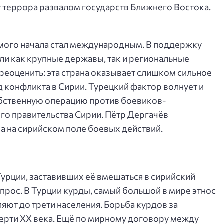
 террора развалом государств Ближнего Востока.
амого начала стал международным. В поддержку
и как крупные державы, так и региональные
ереоценить: эта страна оказывает слишком сильное
ход конфликта в Сирии. Турецкий фактор волнует и
бственную операцию против боевиков-
го правительства Сирии. Пётр Дергачёв
а на сирийском поле боевых действий.
урции, заставивших её вмешаться в сирийский
прос. В Турции курды, самый большой в мире этнос
ляют до трети населения. Борьба курдов за
верти XX века. Ещё по мирному договору между