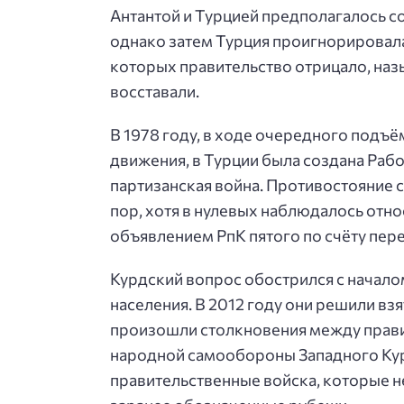
Антантой и Турцией предполагалось с
однако затем Турция проигнорировала
которых правительство отрицало, наз
восставали.
В 1978 году, в ходе очередного подъ
движения, в Турции была создана Рабо
партизанская война. Противостояние 
пор, хотя в нулевых наблюдалось отн
объявлением PпK пятого по счёту пер
Курдский вопрос обострился с начало
населения. В 2012 году они решили взя
произошли столкновения между прав
народной самообороны Западного Кур
правительственные войска, которые н