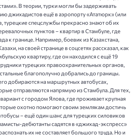
тами». В теории, турки могли бы задерживать
ию джихадистов ещё в аэропорту «Ататюрк» (или
в, турецкие спецслужбы прекрасно знают об их
еревалочных пунктов – квартир в Стамбуле, где
а к границе. Например, боевик из Казахстана,
захи, на своей странице в соцсетях рассказал, как
мбульскую квартиру, где он находился с ещё 19
отрудники турецких правоохранительных органов,
Остальные благополучно добрались до границы.
его добираются на маршрутных автобусах,
орые отправляются напрямую из Стамбула. Для тех,
ь вариант с городом Ялова, где проживает крупная
оторые охотно помогают своим землякам достичь
тобусы – ещё один шанс для турецких силовиков
сламисты-дебютанты садятся в «джихад-экспресс»
распознать их не составляет большого труда. Но и