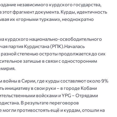
оздание независимого курдского государства,
 этот фрагмент документа. Курды, идентичность
ывая их «горными турками», неоднократно
ёма курдского национально-освободительного
чая партия Курдистана (PПK).Началась
с разной степенью остроты продолжается до сих
осительное затишье в связи с односторонним
емирия.
м войны в Сирии, где курды составляют около 9%
ть инициативу в свои руки – в городе Кобани
ительственными войсками и YPG – Отрядами
дистана. В результате переговоров
е могли противостоять ещё и курдам, отошли на