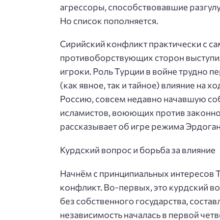
агрессоры, способствовавшие разгулу
Но список пополняется.
Сирийский конфликт практически с с
противоборствующих сторон выступил
игроки. Роль Турции в войне трудно п
(как явное, так и тайное) влияние на 
Россию, совсем недавно начавшую со
исламистов, воюющих против законно
рассказывает об игре режима Эрдоган
Курдский вопрос и борьба за влияние
Начнём с принципиальных интересов Т
конфликт. Во-первых, это курдский во
без собственного государства, состав
независимость началась в первой чет