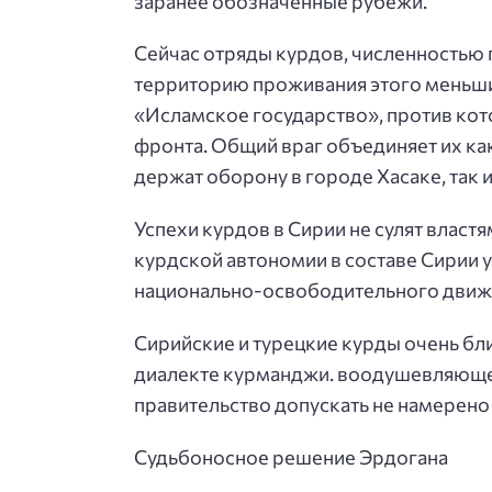
заранее обозначенные рубежи.
Сейчас отряды курдов, численностью 
территорию проживания этого меньшин
«Исламское государство», против кот
фронта. Общий враг объединяет их как
держат оборону в городе Хасаке, так 
Успехи курдов в Сирии не сулят власт
курдской автономии в составе Сирии
национально-освободительного движе
Сирийские и турецкие курды очень бли
диалекте курманджи. воодушевляющег
правительство допускать не намерено
Судьбоносное решение Эрдогана