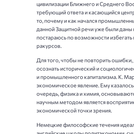
цивилизации Ближнего и Среднего Вос
требующий ответа и касающийся центр
то, почему и как начался промышленн
данной Защитной речи уже были даны к
постараюсь по возможности избегать 
ракурсов.
Для того, чтобы не повторить ошибки
осознать исторический и социологи
и промышленного капитализма. К. Марк
экономическое явление. Ему казалось,
очередь, физика и химия, основывают
научным методом является восприятие
экономической точки зрения.
Немецкие философские течения идеал
английские школы политэкономии, сущ