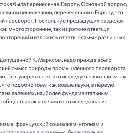
тока была перенесена в Европу. Основной вопрос,
альной цивилизации, перенесенной в Европу, это
ый переворот. Поскольку в предыдущих разделах
ак многосторонние, так и краткие ответы, я
повторений и изложить ответы с самых различных
, допущенной К. Марксом, надо прежде всего
ческий смысл природы промышленного переворота
с был уверен в том, что исследует капитализм как
 что подобно тому, как новые науки, в первую
ся на явлениях, наиболее фундаментальным
 общества как явления и его исследование с
изма, французский социализм-утопизм и
ествовавшие в его время, были столь же