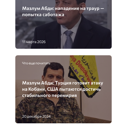
Мазлум Абди: нападение на траур —
попытка саботажа
11 марта 2026
Что еще почитать
Мазлум Абди: Турция готовит атаку
на Кобани, США пытаются достичь
стабильного перемирия
20 декабря 2024