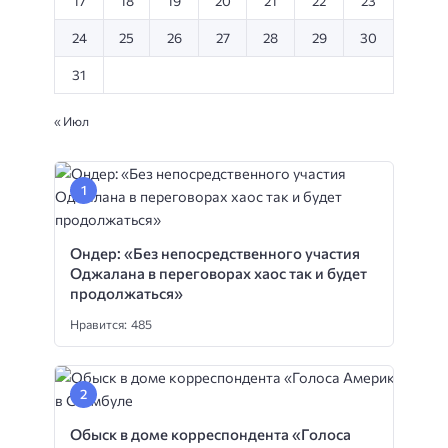
17
18
19
20
21
22
23
24
25
26
27
28
29
30
31
« Июл
Ондер: «Без непосредственного участия
Оджалана в переговорах хаос так и будет
продолжаться»
Нравится: 485
Обыск в доме корреспондента «Голоса