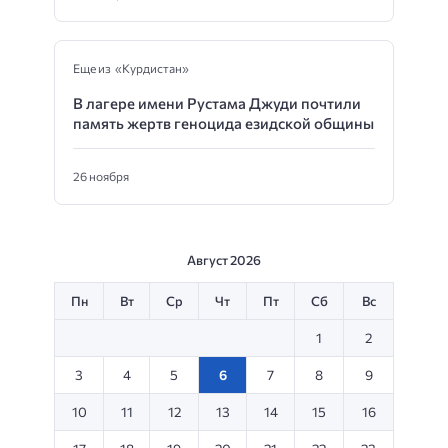
Еще из «Курдистан»
В лагере имени Рустама Джуди почтили
память жертв геноцида езидской общины
26 ноября
Август 2026
Пн
Вт
Ср
Чт
Пт
Сб
Вс
1
2
3
4
5
6
7
8
9
10
11
12
13
14
15
16