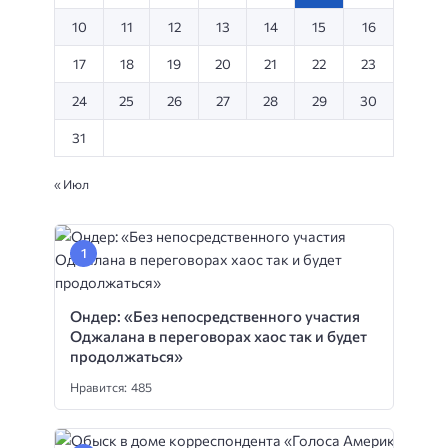
10
11
12
13
14
15
16
17
18
19
20
21
22
23
24
25
26
27
28
29
30
31
« Июл
Ондер: «Без непосредственного участия
Оджалана в переговорах хаос так и будет
продолжаться»
Нравится: 485