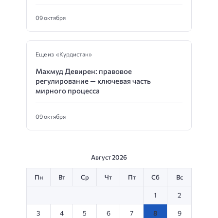
09 октября
Еще из «Курдистан»
Махмуд Девирен: правовое
регулирование — ключевая часть
мирного процесса
09 октября
Август 2026
Пн
Вт
Ср
Чт
Пт
Сб
Вс
1
2
3
4
5
6
7
8
9