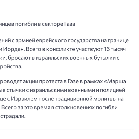
ний с армией еврейского государства на границе
ки Иордан. Всего в конфликте участвуют 16 тысяч
и, бросают в израильских военных бутылки с
ройства.
роводят акции протеста в Газе в рамках «Марша
е стычки с израильскими военными и полицией
ице с Израилем после традиционной молитвы на
Всего за это время в столкновениях погибли
острадали.