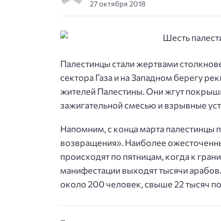
27 октября 2018
Палестинцы стали жертвами столкнове
сектора Газа и на Западном берегу ре
жителей Палестины. Они жгут покрышк
зажигательной смесью и взрывные уст
Напомним, с конца марта палестинцы п
возвращения». Наиболее ожесточенны
происходят по пятницам, когда к гран
манифестации выходят тысячи арабов. 
около 200 человек, свыше 22 тысяч п