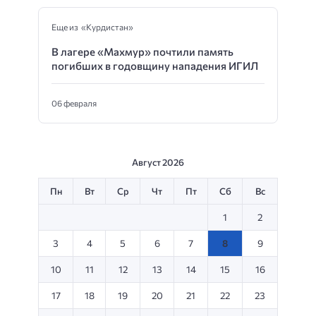
Еще из «Курдистан»
В лагере «Махмур» почтили память
погибших в годовщину нападения ИГИЛ
06 февраля
Август 2026
Пн
Вт
Ср
Чт
Пт
Сб
Вс
1
2
3
4
5
6
7
8
9
10
11
12
13
14
15
16
17
18
19
20
21
22
23