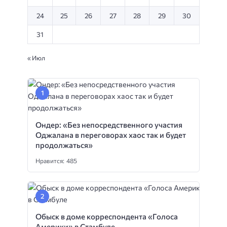
24
25
26
27
28
29
30
31
« Июл
Ондер: «Без непосредственного участия
Оджалана в переговорах хаос так и будет
продолжаться»
Нравится: 485
Обыск в доме корреспондента «Голоса
Америки» в Стамбуле