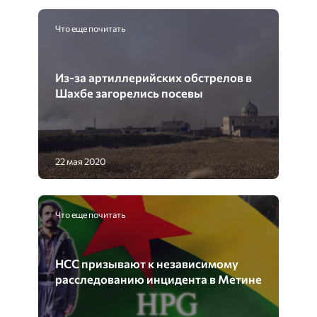
Что еще почитать
Из-за артиллерийских обстрелов в
Шахбе загорелись посевы
22 мая 2020
Что еще почитать
НСС призывают к независимому
расследованию инцидента в Метине