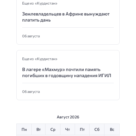
Еще из «Курдистан»
Землевладельцев в Африне вынуждают
платить дань
06 августа
Еще из «Курдистан»
В лагере «Махмур» почтили память
погибших в годовщину нападения ИГИЛ
06 августа
Август 2026
Пн
Вт
Ср
Чт
Пт
Сб
Вс