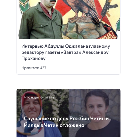
Интервью Абдуллы Оджалана главному
редактору газеты «Завтра» Александру
Проханову
Нравится: 437
Что еще почитать
Слушание по делу Рожбин Четин и
Йилдыз Четин отложено