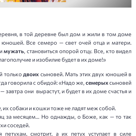
еревня, в той деревне был дом и жили в том доме
 юношей. Все семеро — свет очей отца и матери.
 и
мужать
, становиться опорой отцу. Все, кто видел
лагополучие и изобилие будет в их доме!»
ей только
двоих
сыновей. Мать этих двух юношей в
да говорила с обидой: «Надо же,
семерых
сыновей
— завтра они вырастут, и будет в их доме счастья и
у, их собаки и кошки тоже не ладят меж собой.
яц за месяцем… Но однажды, о Боже, как — то так
ухи соседей.
петухам, смотрит, а их петух уступает в силе