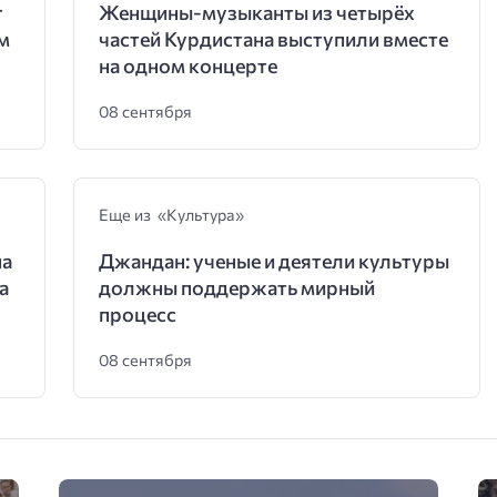
r
Женщины-музыканты из четырёх
м
частей Курдистана выступили вместе
на одном концерте
08 сентября
Еще из «Культура»
на
Джандан: ученые и деятели культуры
а
должны поддержать мирный
процесс
08 сентября