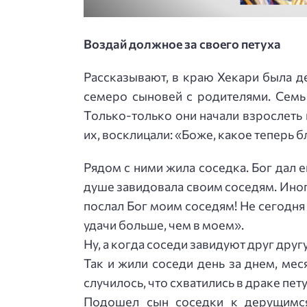
Воздай должное за своего петуха
Рассказывают, в краю Хекари была д
семеро сыновей с родителями. Семь
Только-только они начали взрослеть
их, восклицали: «Боже, какое теперь б
Рядом с ними жила соседка. Бог дал 
душе завидовала своим соседям. Иног
послал Бог моим соседям! Не сегодня 
удачи больше, чем в моем».
Ну, а когда соседи завидуют друг друг
Так и жили соседи день за днем, мес
случилось, что схватились в драке пет
Подошел сын соседки к дерущимся 