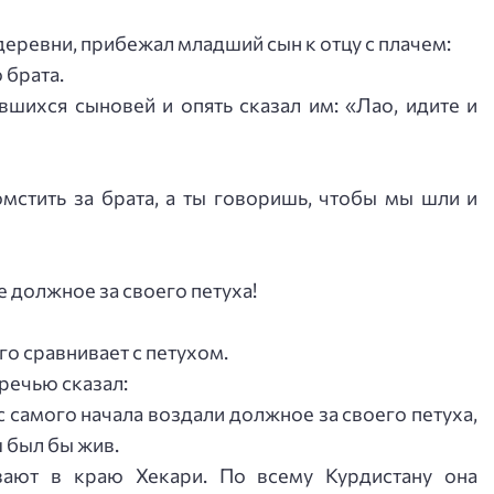
деревни, прибежал младший сын к отцу с плачем:
 брата.
вшихся сыновей и опять сказал им: «Лао, идите и
омстить за брата, а ты говоришь, чтобы мы шли и
те должное за своего петуха!
го сравнивает с петухом.
оречью сказал:
 с самого начала воздали должное за своего петуха,
ш был бы жив.
вают в краю Хекари. По всему Курдистану она