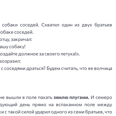
 собаки соседей. Схватил один из двух братьев
обаке соседей.
тцу, закричал:
нашу собаку!
воздайте должное за своего петуха!».
 возразил:
 с соседями драться? Будем считать, что ее волчица
яне вышли в поле пахать
землю плугами.
И семеро
едующий день прямо на вспаханном поле между
и с такой силой ударил одного из семи братьев, что