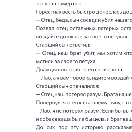
тот упал замертво.
Горестная весть быстро донеслась до 
— Отец, беда, сын соседки убил нашего
Позвал отец остальных пятерых оста
воздайте должное за своего петуха».
Старший сын ответил:
— Отец, наш брат убит, мы хотим от
мстили за своего петуха.
Дважды повторил отец свои слова:
— Лао, а я вам говорю, идите и воздай
Старший сын опечалился:
— Отец наш потерял разум. Брата наше
Повернулся отец к старшему сыну, с г
—Лао, я не потерял разум. Если бы вы
и собака ваша была бы цела, и брат ва
До сих пор эту историю рассказы