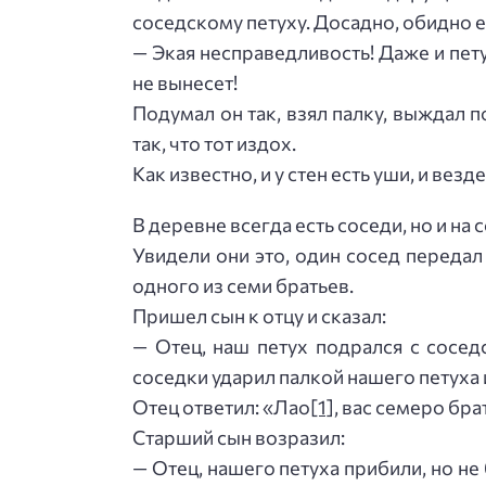
соседскому петуху. Досадно, обидно е
— Экая несправедливость! Даже и пету
не вынесет!
Подумал он так, взял палку, выждал 
так, что тот издох.
Как известно, и у стен есть уши, и везде
В деревне всегда есть соседи, но и на 
Увидели они это, один сосед передал 
одного из семи братьев.
Пришел сын к отцу и сказал:
— Отец, наш петух подрался с сосед
соседки ударил палкой нашего петуха и
Отец ответил: «Лао
[1]
, вас семеро бра
Старший сын возразил:
— Отец, нашего петуха прибили, но не