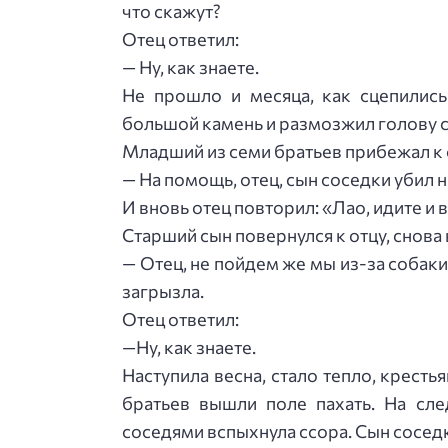
что скажут?
Отец ответил:
— Ну, как знаете.
Не прошло и месяца, как сцепились
большой камень и размозжил голову с
Младший из семи братьев прибежал к о
— На помощь, отец, сын соседки убил 
И вновь отец повторил: «Лао, идите и 
Старший сын повернулся к отцу, снова
— Отец, не пойдем же мы из-за собаки
загрызла.
Отец ответил:
—Ну, как знаете.
Наступила весна, стало тепло, кресть
братьев вышли поле пахать. На сл
соседями вспыхнула ссора. Сын соседк