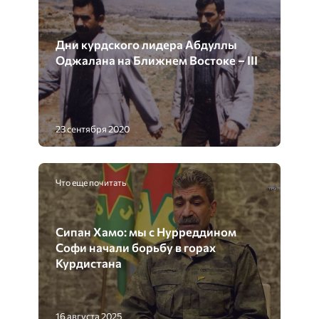
Дни курдского лидера Абдуллы
Оджалана на Ближнем Востоке – III
23 сентября 2020
Что еще почитать
Сипан Хамо: мы с Нурреддином
Софи начали борьбу в горах
Курдистана
16 августа 2025