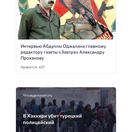
Интервью Абдуллы Оджалана главному
редактору газеты «Завтра» Александру
Проханову
Нравится: 437
Что еще почитать
В Хаккяри убит турецкий
полицейский