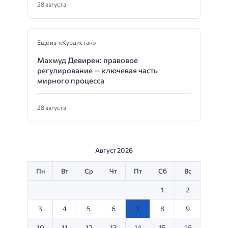
28 августа
Еще из «Курдистан»
Махмуд Девирен: правовое
регулирование — ключевая часть
мирного процесса
28 августа
Август 2026
Пн
Вт
Ср
Чт
Пт
Сб
Вс
1
2
3
4
5
6
7
8
9
10
11
12
13
14
15
16