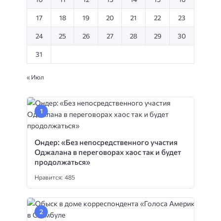
17
18
19
20
21
22
23
24
25
26
27
28
29
30
31
« Июл
Ондер: «Без непосредственного участия
Оджалана в переговорах хаос так и будет
продолжаться»
Нравится: 485