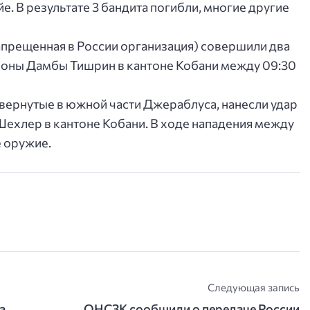
. В результате 3 бандита погибли, многие другие
апрещенная в России организация) совершили два
оны Дамбы Тишрин в кантоне Кобани между ‪09:30‬
вернутые в южной части Джераблуса, нанесли удар
Шехлер в кантоне Кобани. В ходе нападения между
е оружие.
Следующая запись
а
ОНСЗК сообщили о передаче России