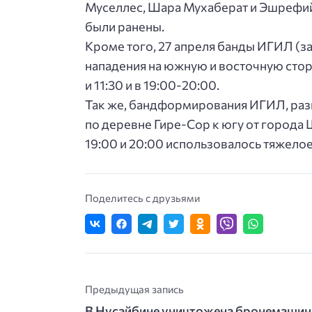
Муселлес, Шара Мухаберат и Эшрефийе
были ранены.
Кроме того, 27 апреля банды ИГИЛ (з
нападения на южную и восточную стор
и ‪11:30‬ и ‪в 19:00-20:00‬.
Так же, бандформирования ИГИЛ, раз
по деревне Гире-Сор к югу от города 
‪19:00‬ и ‪20:00‬ использовалось тяжело
Поделитесь с друзьями
Предыдущая запись
В Нусайбине уничтожена бронемашин