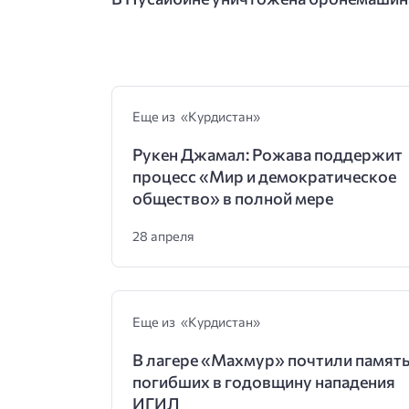
Еще из «Курдистан»
Рукен Джамал: Рожава поддержит
процесс «Мир и демократическое
общество» в полной мере
28 апреля
Еще из «Курдистан»
В лагере «Махмур» почтили памят
погибших в годовщину нападения
ИГИЛ