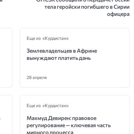
тела геройски погибшего в Сирии
офицера
Еще из «Курдистан»
Землевладельцев в Африне
вынуждают платить дань
28 апреля
Еще из «Курдистан»
ь
Махмуд Девирен: правовое
регулирование — ключевая часть
мирного процесса