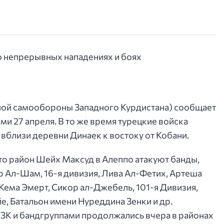
ой самообороны Западного Курдистана) сообщает
и 27 апреля. В то же время турецкие войска
вблизи деревни Динаек к востоку от Кобани.
то район Шейх Максуд в Алеппо атакуют банды,
р Ал-Шам, 16-я дивизия, Лива Ал-Фетих, Артеша
ема Эмерт, Сикор ал-Джебель, 101-я Дивизия,
е, Батальон имени Нуреддина Зенки и др.
К и бандгруппами продолжались вчера в районах