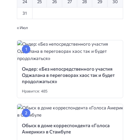
24
25
26
27
28
29
30
31
« Июл
Ондер: «Без непосредственного участия
Оджалана в переговорах хаос так и будет
продолжаться»
Нравится: 485
Обыск в доме корреспондента «Голоса
Америки» в Стамбуле