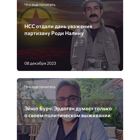
Что еще почитать
НСС отдали дань уважения
партизану Роди Налину
08 декабря 2023
Что еще почитать
Эйюп Бурч: Эрдоган думает только
о своем политическом выживании