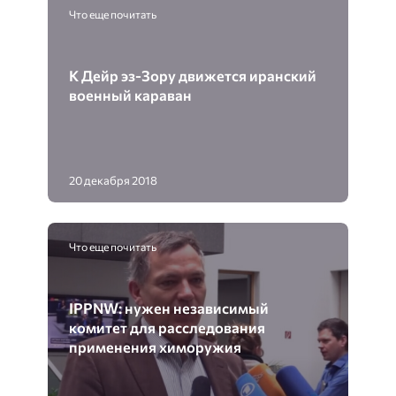
Что еще почитать
К Дейр эз-Зору движется иранский
военный караван
20 декабря 2018
Что еще почитать
IPPNW: нужен независимый
комитет для расследования
применения химоружия