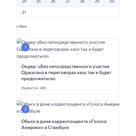
24
25
26
27
28
29
30
31
« Июл
Ондер: «Без непосредственного участия
Оджалана в переговорах хаос так и будет
продолжаться»
Нравится: 485
Обыск в доме корреспондента «Голоса
Америки» в Стамбуле