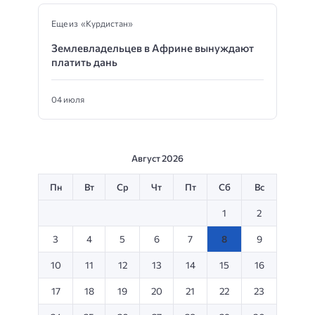
Еще из «Курдистан»
Землевладельцев в Африне вынуждают
платить дань
04 июля
Август 2026
Пн
Вт
Ср
Чт
Пт
Сб
Вс
1
2
3
4
5
6
7
8
9
10
11
12
13
14
15
16
17
18
19
20
21
22
23