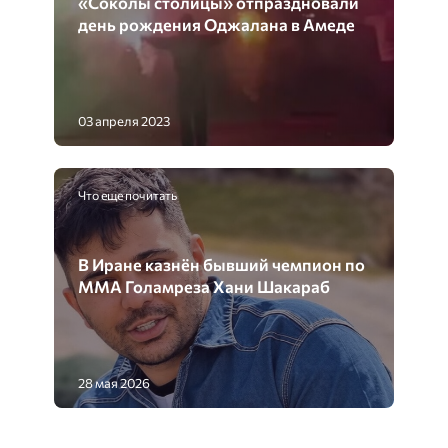
«Соколы столицы» отпраздновали
день рождения Оджалана в Амеде
03 апреля 2023
Что еще почитать
В Иране казнён бывший чемпион по
ММА Голамреза Хани Шакараб
28 мая 2026