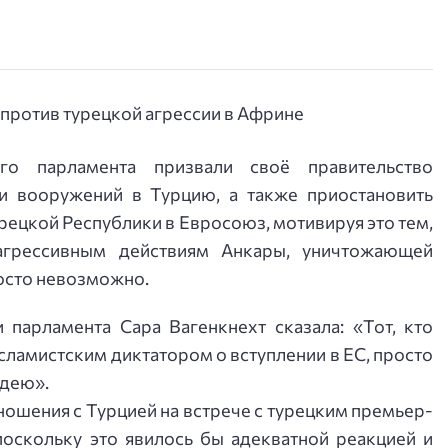
го парламента призвали своё правительство
и вооружений в Турцию, а также приостановить
ецкой Республики в Евросоюз, мотивируя это тем,
 агрессивным действиям Анкары, уничтожающей
осто невозможно.
 парламента Сара Вагенкнехт сказала: «Тот, кто
ламистским диктатором о вступлении в ЕС, просто
идею».
ошения с Турцией на встрече с турецким премьер-
поскольку это явилось бы адекватной реакцией и