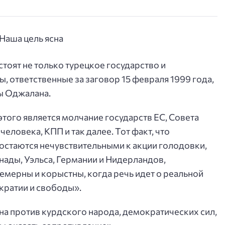
стоят не только турецкое государство и
, ответственные за заговор 15 февраля 1999 года,
ы Оджалана.
ого является молчание государств ЕС, Совета
еловека, КПП и так далее. Тот факт, что
 остаются нечувствительными к акции голодовки,
нады, Уэльса, Германии и Нидерландов,
емерны и корыстны, когда речь идет о реальной
кратии и свободы».
на ​​против курдского народа, демократических сил,