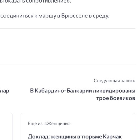
ны оказать сопротивление».
соединиться к маршу в Брюсселе в среду.
Следующая запись
илар
В Кабардино-Балкарии ликвидированы
трое боевиков
Еще из «Женщины»
Доклад: женщины в тюрьме Карчак