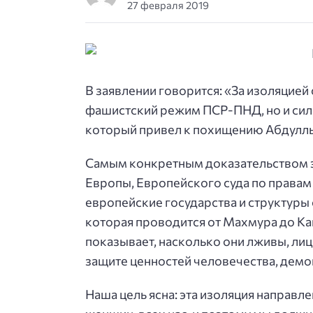
27 февраля 2019
В заявлении говорится: «За изоляцией 
фашистский режим ПСР-ПНД, но и силы
который привел к похищению Абдулл
Самым конкретным доказательством эт
Европы, Европейского суда по правам ч
европейские государства и структуры
которая проводится от Махмура до Ка
показывает, насколько они лживы, лиц
защите ценностей человечества, демо
Наша цель ясна: эта изоляция направле