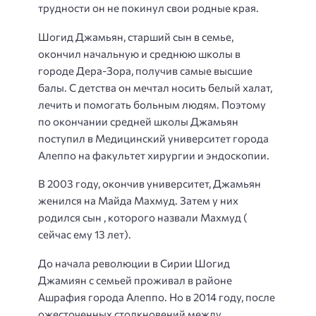
трудности он не покинул свои родные края.
Шогид Джамьян
,
старший сын в семье,
окончил начальную и среднюю школы в
городе Дера-Зора, получив самые высшие
балы.
С
детства
он
мечтал носить белый халат,
лечить и помогать больным людям. Поэтому
по окончании средней школы
Джамьян
поступил в Медицинский
у
ниверситет города
Алеппо на факультет хирургии и эндоскопии.
В 2003 году,
окончив у
ниверситет, Джамьян
женился на Майда Махмуд. Затем у них
родился сын , которого назвали Махмуд (
сейчас
ему 13 лет)
.
До начала революции в Сирии Шогид
Джамиян с семьей проживал в районе
Ашрафия города Алеппо. Но в 2014 году, после
ожесточенных столкновений между