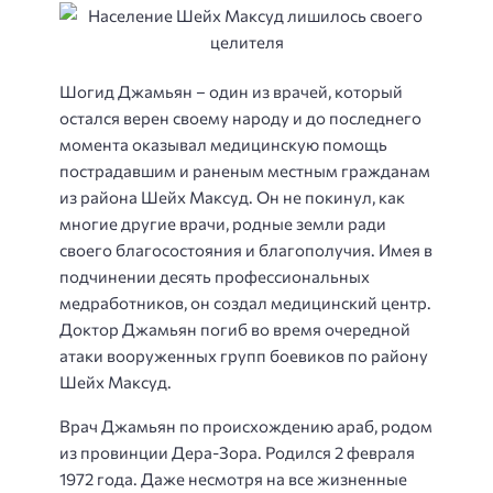
Шогид Джамьян
– один
из врачей, который
остался верен своему народу и до последнего
момента оказывал
медицинскую помощь
пострадавшим и раненым местным гражданам
из района Шейх Максуд.
О
н не покинул
, как
многие другие врачи,
родные земли ради
своего благосостояния и благополучия. Имея в
подчинении
десять
профессиональных
медработников, он создал медицинский центр.
Доктор Джамьян погиб во время очередной
атаки вооруженных групп боевиков по району
Шейх Максуд.
Врач Джамьян по происхождению араб, родом
из провинции Дера-Зора. Родился 2 февраля
1972 год
а
. Даже несмотря на все жизненные