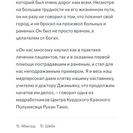
который был очень дорог нам всем. Несмотря
на большие трудности на его жизненном пути,
он ни разу не говорил о том, что покинет свой
город, и не бросил на произвол больных и
раненых.Он был не просто врачом, а
целителем от бога
».
«
Он нас многому научил как в практике
лечении пациентов, так и в оказании первой
помощи пострадавшим и раненым, и стал для
нас неподражаемым примером. Я и весь наш
медперсонал даем клятву нашему наставнику,
учителю и доктору Джамьяну,
что
продолжим
начатое им дело
»,
– говорит одна из
медработников Центра Курдского Красного
Полумесяца Рукан Тамо.
Максуд
Шейх