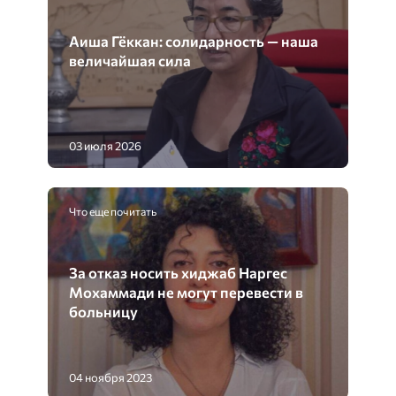
Аиша Гёккан: солидарность — наша
величайшая сила
03 июля 2026
Что еще почитать
За отказ носить хиджаб Наргес
Мохаммади не могут перевести в
больницу
04 ноября 2023