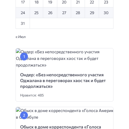
17
18
19
20
21
22
23
24
25
26
27
28
29
30
31
« Июл
Ондер: «Без непосредственного участия
Оджалана в переговорах хаос так и будет
продолжаться»
Нравится: 485
Обыск в доме корреспондента «Голоса