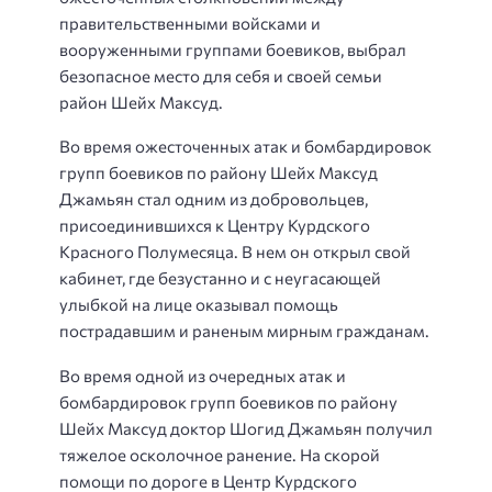
правительственны
ми войсками и
вооруженными группами боевиков, выбрал
безопасное место для себя и своей семьи
район Шейх Максуд.
Во время
ожесточенных атак и бомбардировок
групп боевиков по району Шейх М
ак
суд
Джамьян стал одним из добровольцев,
присоединившихся
к Ц
ентру Курдского
Красного Полумесяца. В
нем
он открыл свой
кабинет, где безустанно и с неугасающей
улыбкой на лице
оказывал
помощь
пострадавшим и раненым мирным гражданам.
Во время одной из очередных атак и
бомбардировок групп боевиков по району
Шейх Максуд
доктор Шогид Джамьян получил
тяжелое осколочное ранение. На скорой
помощи по дороге в
Ц
ентр Курдского