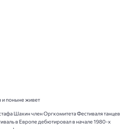
в и поныне живет
стафа Шахин член Оргкомитета Фестиваля танцев
тиваль в Европе дебютировал в начале 1980-х