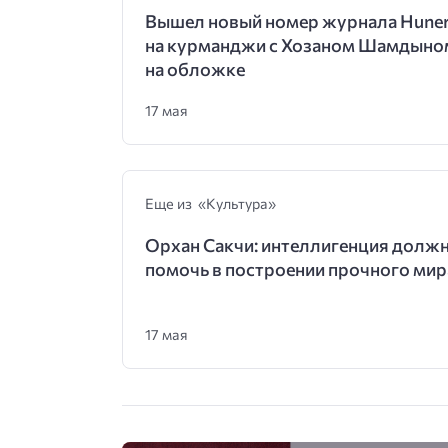
Вышел новый номер журнала Hune
на курманджи с Хозаном Шамдыно
на обложке
17 мая
Еще из «Культура»
Орхан Сакчи: интеллигенция долж
помочь в построении прочного мир
17 мая