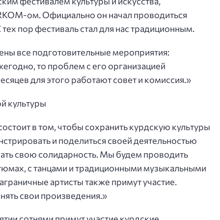
ским фестивалем культуры и искусства,
KOM-ом. Официально он начал проводиться
 тех пор фестиваль стал для нас традиционным.
шены все подготовительные мероприятия:
егодно, то проблем с его организацией
месяцев для этого работают совет и комиссия.»
ой культуры
состоит в том, чтобы сохранить курдскую культуры
нстрировать и поделиться своей деятельностью
зать свою солидарность. Мы будем проводить
стюмах, с танцами и традиционными музыкальными
граничные артисты также примут участие.
лнять свои произведения.»
тии сотнями примут участие курдские