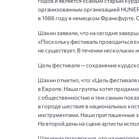
годов и является «самым старым курд
организованным организацией HUNER
в 1986 году в немецком Франкфурте. С
Шахин заявили, что на сегодня завер
«Поскольку фестиваль проводиться еж
не существует. В течении нескольких 
Цель фестиваля — сохранение курдск
Шахин отметил, что: «Цель фестиваля 
в Европе. Наши группы хотят продемо
с общественностью и тем самым пока
в городе шествие в национальных ко
инструментами. Наши приглашенные за
На второй день на сцене артисты испо
Шахиным подчеркнул, что на мероприя