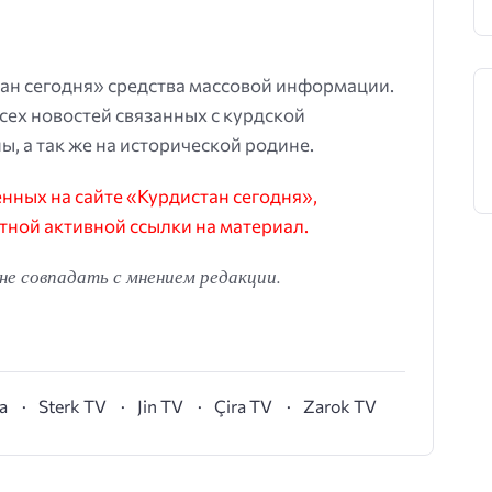
ан сегодня» средства массовой информации.
всех новостей связанных с курдской
ы, а так же на исторической родине.
ных на сайте «Курдистан сегодня»,
тной активной ссылки на материал.
е совпадать с мнением редакции.
а
Sterk TV
Jin TV
Çira TV
Zarok TV