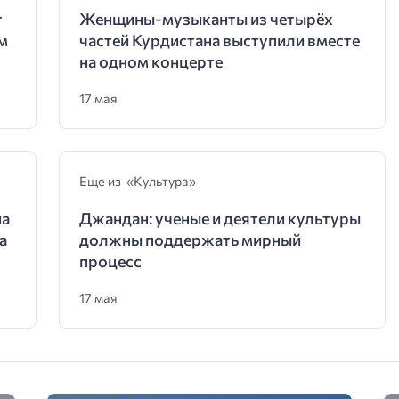
r
Женщины-музыканты из четырёх
м
частей Курдистана выступили вместе
на одном концерте
17 мая
Еще из «Культура»
на
Джандан: ученые и деятели культуры
а
должны поддержать мирный
процесс
17 мая