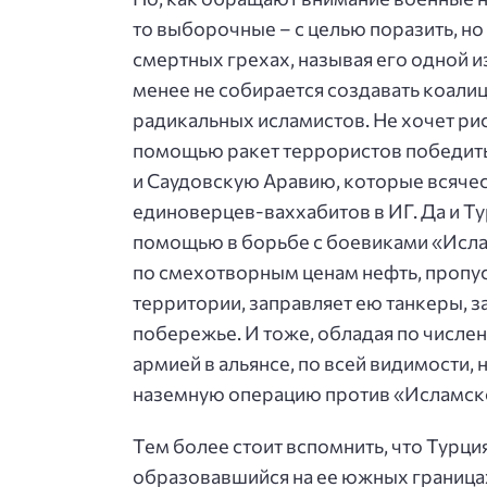
то выборочные – с целью поразить, но
смертных грехах, называя его одной и
менее не собирается создавать коали
радикальных исламистов. Не хочет рис
помощью ракет террористов победить 
и Саудовскую Аравию, которые всяче
единоверцев-ваххабитов в ИГ. Да и Т
помощью в борьбе с боевиками «Ислам
по смехотворным ценам нефть, пропус
территории, заправляет ею танкеры, 
побережье. И тоже, обладая по числе
армией в альянсе, по всей видимости
наземную операцию против «Исламско
Тем более стоит вспомнить, что Турци
образовавшийся на ее южных границах