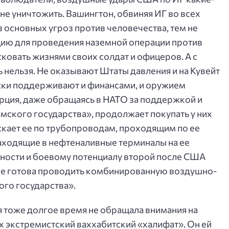
 не уничтожить. Вашингтон, обвиняя ИГ во всех
з основных угроз против человечества, тем не
цию для проведения наземной операции против
ковать жизнями своих солдат и офицеров. А с
нельзя. Не оказывают Штаты давления и на Кувейт
ски поддерживают и финансами, и оружием
урция, даже обращаясь в НАТО за поддержкой и
ского государства», продолжает покупать у них
кает ее по трубопроводам, проходящим по ее
заходящие в нефтеналивные терминалы на ее
нности и боевому потенциалу второй после США
, не готова проводить комбинированную воздушно-
го государства».
я тоже долгое время не обращала внимания на
 экстремистский ваххабитский «халифат». Он ей