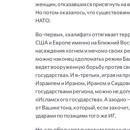
женщин, отказавшихся присягнуть на 
Но потом оказалось, что существован
НАТО.
Во-первых, «халифат» оттягивает тер
США и Европе именно на Ближний Восто
насаждения «огнем и мечом» своих р
можно наконец «доломать» режим Баш
ведет вооруженную борьбу против св
государства». И в-третьих, играя на 
Израилем и Ираном, Ираном и Саудовс
государствами региона, можно не доп
«Исламского государства». А заодно –
от Вашингтона, который, если захочет
ударами по позициям того же ИГ.
Но, как обращают внимание военные 