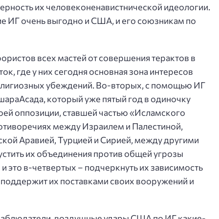
верность их человеконенавистнической идеологии.
ие ИГ очень выгодно и США, и его союзникам по
рористов всех мастей от совершения терактов в
к, где у них сегодня основная зона интересов
елигиозных убеждений. Во-вторых, с помощью ИГ
араАсада, который уже пятый год в одиночку
оей оппозиции, ставшей частью «Исламского
противоречиях между Израилем и Палестиной,
кой Аравией, Турцией и Сирией, между другими
устить их объединения против общей угрозы
 и это в-четвертых – подчеркнуть их зависимость
, поддержит их поставками своих вооружений и
наблюдатели, воздушные удары США по ИГ какие-