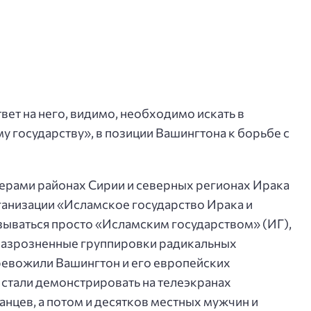
вет на него, видимо, необходимо искать в
государству», в позиции Вашингтона к борьбе с
ерами районах Сирии и северных регионах Ирака
анизации «Исламское государство Ирака и
азываться просто «Исламским государством» (ИГ),
разрозненные группировки радикальных
тревожили Вашингтон и его европейских
 стали демонстрировать на телеэкранах
анцев, а потом и десятков местных мужчин и