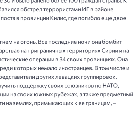
 30 и было ранено более 100 граждан страны. К
авился обстрел террористами ИГ в районе
поста в провинции Килис, где погибло еще двое
огнем на огонь. Все последние ночи она бомбит
рства» на приграничных территориях Сирии и на
стические операции в 34 своих провинциях. Она
среди которых немало иностранцев. В том числе и
редставители других левацких группировок.
учить поддержку своих союзников по НАТО,
уации на своих южных рубежах, а также предметный
ти на землях, примыкающих к ее границам, –