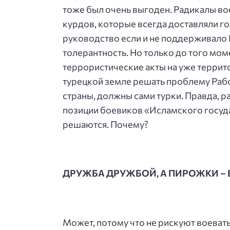
тоже был очень выгоден. Радикалы во
курдов, которые всегда доставляли г
руководство если и не поддерживало 
толерантность. Но только до того мом
террористические акты на уже террито
турецкой земле решать проблему Рабо
страны, должны сами турки. Правда, 
позиции боевиков «Исламского госуда
решаются. Почему?
ДРУЖБА ДРУЖБОЙ, А ПИРОЖКИ – 
Может, потому что не рискуют воеват