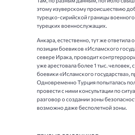
Там, по разным данным, погибло свыше
этому изуверскому происшествию доб
турецко-сирийской границы военного 
турецких военнослужащих.
Анкара, естественно, тут же ответила 
позиции боевиков «Исламского госуда
севере Ирака, проводит контртеррори
уже арестовала более 1 тыс. человек, 
боевики «Исламского государства», п
Одновременно Турция попыталась пол
провести с ними консультации по сит
разговор о создании зоны безопаснос
возможно даже бесполетной зоны.