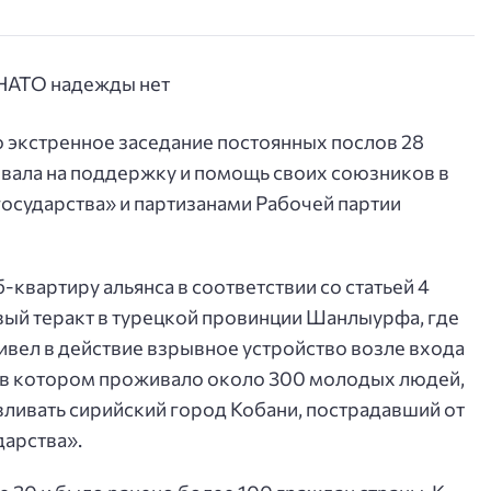
 экстренное заседание постоянных послов 28
ывала на поддержку и помощь своих союзников в
осударства» и партизанами Рабочей партии
квартиру альянса в соответствии со статьей 4
ый теракт в турецкой провинции Шанлыурфа, где
ивел в действие взрывное устройство возле входа
, в котором проживало около 300 молодых людей,
ливать сирийский город Кобани, пострадавший от
дарства».