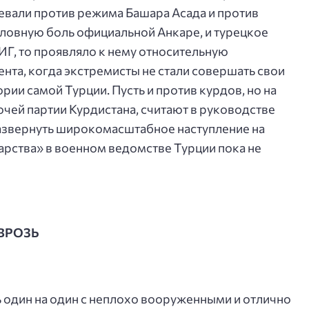
евали против режима Башара Асада и против
оловную боль официальной Анкаре, и турецкое
ИГ, то проявляло к нему относительную
ента, когда экстремисты не стали совершать свои
рии самой Турции. Пусть и против курдов, но на
чей партии Курдистана, считают в руководстве
развернуть широкомасштабное наступление на
рства» в военном ведомстве Турции пока не
ВРОЗЬ
ь один на один с неплохо вооруженными и отлично