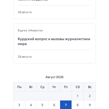
28 августа
Еще из «Новости»
Курдский вопрос и вызовы журналистики
мира
28 августа
Август 2026
Пн
Вт
Ср
Чт
Пт
Сб
Вс
1
2
3
4
5
6
7
8
9