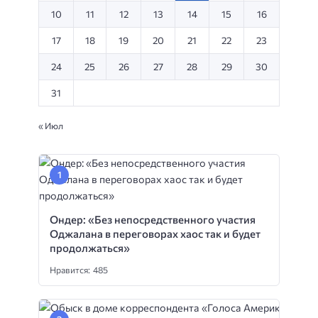
10
11
12
13
14
15
16
17
18
19
20
21
22
23
24
25
26
27
28
29
30
31
« Июл
Ондер: «Без непосредственного участия
Оджалана в переговорах хаос так и будет
продолжаться»
Нравится: 485