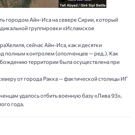
ть городом Айн-Иса на севере Сирии, который
адикальной группировки «Исламское
аХелиля, сейчас Айн-Иса, как и десятки
д полным контролем (ополченцев — ред.). Как
вобождению территории была осуществлена при
северу от города Ракка — фактической столицы ИГ
ченцам удалось отбить военную базу «Лива 93»,
ого года.