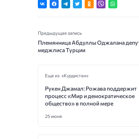
Предыдущая запись
Племянница Абдуллы Оджалана депу
меджлиса Турции
Еще из «Курдистан»
Рукен Джамал: Рожава поддержит
процесс «Мир и демократическое
общество» в полной мере
25 июня