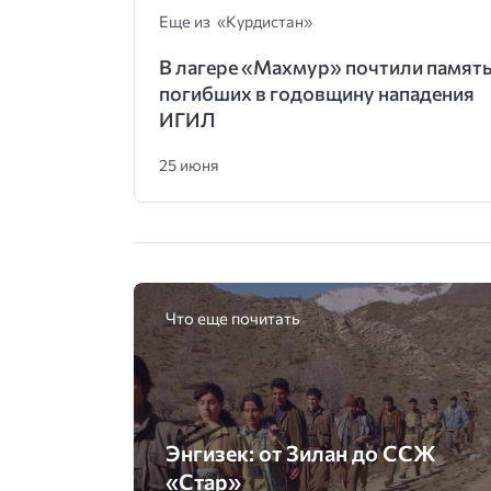
Еще из «Курдистан»
В лагере «Махмур» почтили памят
погибших в годовщину нападения
ИГИЛ
25 июня
Что еще почитать
Энгизек: от Зилан до ССЖ
«Стар»