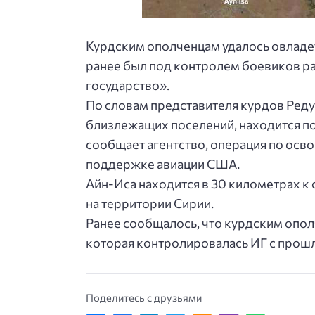
Курдским ополченцам удалось овладе
ранее был под контролем боевиков р
государство».
По словам представителя курдов Редур
близлежащих поселений, находится по
сообщает агентство, операция по ос
поддержке авиации США.
Айн-Иса находится в 30 километрах к 
на территории Сирии.
Ранее сообщалось, что курдским опол
которая контролировалась ИГ с прошл
Поделитесь с друзьями