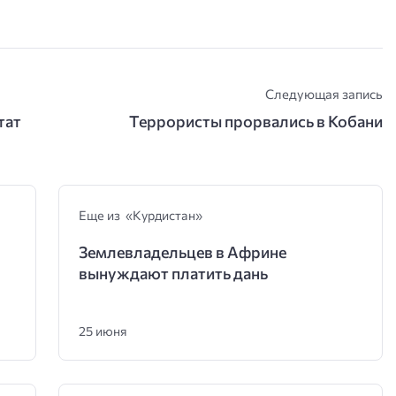
Следующая запись
тат
Террористы прорвались в Кобани
Еще из «Курдистан»
Землевладельцев в Африне
вынуждают платить дань
25 июня