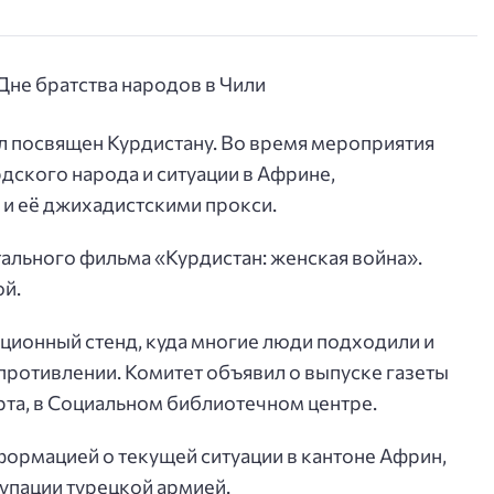
ыл посвящен Курдистану. Во время мероприятия
дского народа и ситуации в Африне,
и её джихадистскими прокси.
тального фильма «Курдистан: женская война».
ой.
ционный стенд, куда многие люди подходили и
противлении. Комитет объявил о выпуске газеты
рта, в Социальном библиотечном центре.
формацией о текущей ситуации в кантоне Африн,
купации турецкой армией.