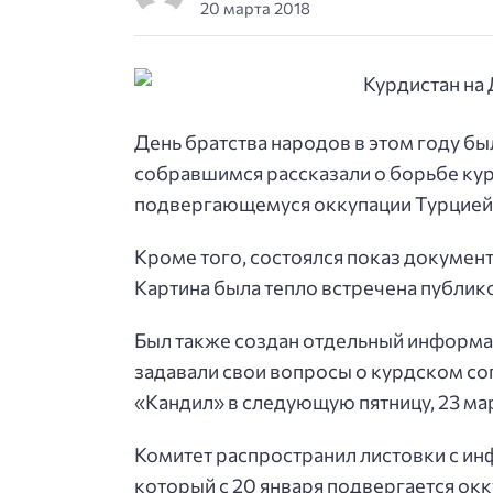
20 марта 2018
День братства народов в этом году б
собравшимся рассказали о борьбе кур
подвергающемуся оккупации Турцией 
Кроме того, состоялся показ докумен
Картина была тепло встречена публик
Был также создан отдельный информа
задавали свои вопросы о курдском со
«Кандил» в следующую пятницу, 23 ма
Комитет распространил листовки с ин
который с 20 января подвергается ок