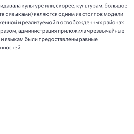
идавала культуре или, скорее, культурам, большое
те с языками) являются одним из столпов модели
женной и реализуемой в освобожденных районах
образом, администрация приложила чрезвычайные
ам и языкам были предоставлены равные
нностей.