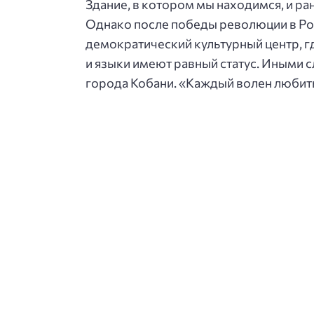
Здание, в котором мы находимся, и ра
Однако после победы революции в Ро
демократический культурный центр, гд
и языки имеют равный статус. Иными с
города Кобани. «Каждый волен любить