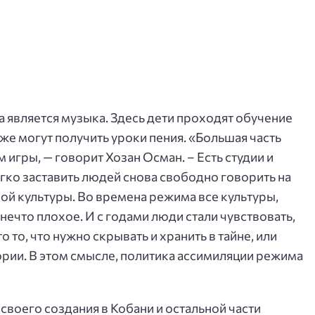
 является музыка. Здесь дети проходят обучение
кже могут получить уроки пения. «Большая часть
игры, — говорит Хозан Осман. – Есть студии и
гко заставить людей снова свободно говорить на
ной культуры. Во времена режима все культуры,
нечто плохое. И с годами люди стали чувствовать,
то то, что нужно скрывать и хранить в тайне, или
тории. В этом смысле, политика ассимиляции режима
воего создания в Кобани и остальной части