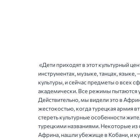
«Дети приходят в этот культурный цен
инструментах, музыке, танцах, языке,
культуры, и сейчас предметы о всех 
академически. Все режимы пытаются у
Действительно, мы видели это в Африн
жестокостью, когда турецкая армия вт
стереть культурные особенности жите
турецкими названиями. Некоторые из
Африна, нашли убежище в Кобани, и кул