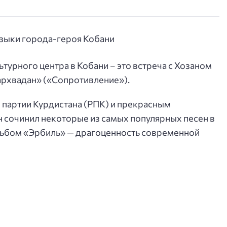
турного центра в Кобани – это встреча с Хозаном
архвадан» («Сопротивление»).
 партии Курдистана (РПК) и прекрасным
н сочинил некоторые из самых популярных песен в
льбом «Эрбиль» — драгоценность современной