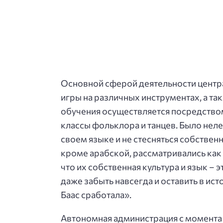
Основной сферой деятельности центра
игры на различных инструментах, а та
обучения осуществляется посредством 
классы фольклора и танцев. Было неле
своем языке и не стесняться собствен
кроме арабской, рассматривались как 
что их собственная культура и язык – э
даже забыть навсегда и оставить в ис
Баас сработала».
Автономная администрация с момента с