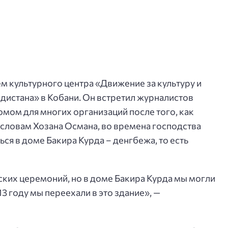
м культурного центра «Движение за культуру и
дистана» в Кобани. Он встретил журналистов
омом для многих организаций после того, как
словам Хозана Османа, во времена господства
я в доме Бакира Курда – денгбежа, то есть
ких церемоний, но в доме Бакира Курда мы могли
3 году мы переехали в это здание», —