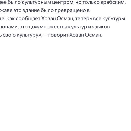
нее было культурным центром, но только арабским.
жаве это здание было превращено в
е, как сообщает Хозан Осман, теперь все культуры
ловами, это дом множества культур и языков
 свою культуру», — говорит Хозан Осман.