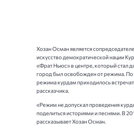
Хозан Осман является сопредседателе
искусство демократической нации Кур
«Фрат Ньюс» в центре, который стал д
город был освобожден от режима. По 
режима курдам приходилось встречатьс
рассказчика.
«Режим не допускал проведения курдс
поделиться историями и песнями. В 201
рассказывает Хозан Осман.