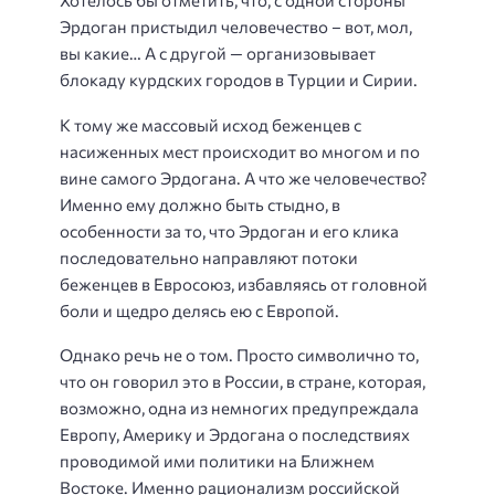
Хотелось бы отметить, что, с одной стороны
Эрдоган пристыдил человечество – вот, мол,
вы какие… А с другой — организовывает
блокаду курдских городов в Турции и Сирии.
К тому же массовый исход беженцев с
насиженных мест происходит во многом и по
вине самого Эрдогана. А что же человечество?
Именно ему должно быть стыдно, в
особенности за то, что Эрдоган и его клика
последовательно направляют потоки
беженцев в Евросоюз, избавляясь от головной
боли и щедро делясь ею с Европой.
Однако речь не о том. Просто символично то,
что он говорил это в России, в стране, которая,
возможно, одна из немногих предупреждала
Европу, Америку и Эрдогана о последствиях
проводимой ими политики на Ближнем
Востоке. Именно рационализм российской