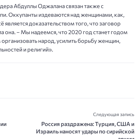
ера Абдуллы Оджалана связан также с
Спи. Оккупанты издеваются над женщинами, как,
сё является доказательством того, что заговор
а она. – Мы надеемся, что 2020 год станет годом
организовать народ, усилить борьбу женщин,
ьностей и религий».
Следующая запись
рии
Россия раздражена: Турция, США и
Израиль наносят удары по сирийской
армии