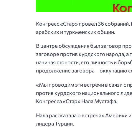
Конгресс «Стар» провел 36 собраний. 
арабских и туркменских общин.
В центре обсуждения был заговор про
заговоре против курдского народа, а
начиная с юности, его личность и бор
продолжение заговора – оккупацию с
«Мы проводим эти встречи в связи с
против курдского национального лид
Конгресса «Стар» Нала Мустафа.
Нала рассказала о встречах Америки 
лидера Турции.