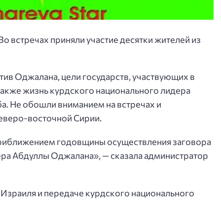
Во встречах приняли участие десятки жителей из
тив Оджалана, цели государств, участвующих в
 также жизнь курдского национального лидера
ьба. Не обошли вниманием на встречах и
еверо-восточной Сирии.
 приближением годовщины осуществления заговора
ера Абдуллы Оджалана», — сказала администратор
и Израиля и передаче курдского национального