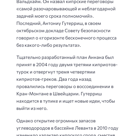
Вальдхайм. Он назвал кипрские переговоры
«самой разочаровывающей и неблагодарной
задачей моего срока полномочий».
Последний, Антониу Гутерриш, в своем
октябрьском докладе Совету безопасности
говорил о «горизонте бесконечного процесса
без какого-либо результата».
Тщательно разработанный план Аннана был
принят в 2004 году двумя третями киприотов-
турок и отвергнут тремя четвертями
киприотов-греков. Два года назад
провалились переговоры о воссоединении в
Кран-Монтане в Швейцарии. Гутерриш
находится в тупике и ищет новые идеи, чтобы
выйти из него.
Однако открытие огромных запасов
углеводородов в бассейне Леванта в 2010 году
изменило характер кипрского спора, сместив