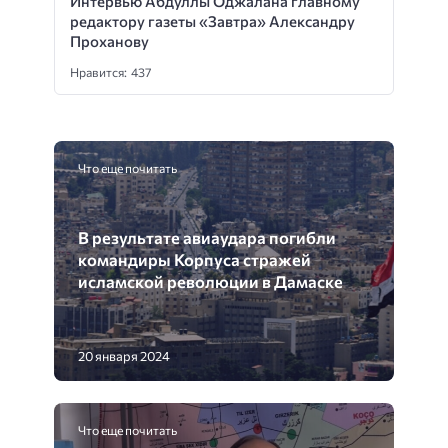
Интервью Абдуллы Оджалана главному
редактору газеты «Завтра» Александру
Проханову
Нравится: 437
Что еще почитать
В результате авиаудара погибли
командиры Корпуса стражей
исламской революции в Дамаске
20 января 2024
Что еще почитать