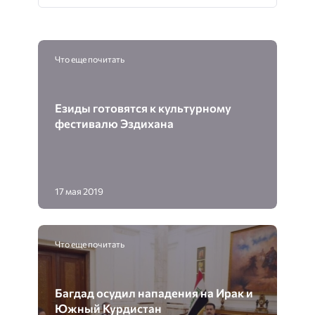
Что еще почитать
Езиды готовятся к культурному
фестивалю Эздихана
17 мая 2019
Что еще почитать
Багдад осудил нападения на Ирак и
Южный Курдистан