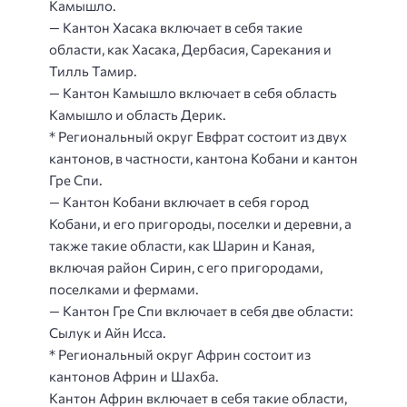
Камышло.
— Кантон Хасака включает в себя такие
области, как Хасака, Дербасия, Сарекания и
Тилль Тамир.
— Кантон Камышло включает в себя область
Камышло и область Дерик.
* Региональный округ Евфрат состоит из двух
кантонов, в частности, кантона Кобани и кантон
Гре Спи.
— Кантон Кобани включает в себя город
Кобани, и его пригороды, поселки и деревни, а
также такие области, как Шарин и Каная,
включая район Сирин, с его пригородами,
поселками и фермами.
— Кантон Гре Спи включает в себя две области:
Сылук и Айн Исса.
* Региональный округ Африн состоит из
кантонов Африн и Шахба.
Кантон Африн включает в себя такие области,