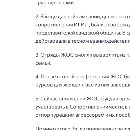
группировками.
2. В ходе данной кампании, целью кот
сопротивления ИГИЛ, были освобожде
представителей езидской общины. В 
действовали в тесном взаимодействии
3. Отряды ЖОС смогли вызволить из п
семьи.
4. После второй конференции ЖОС бы
курсов для женщин, все из них завер
5. Сейчас ополченки ЖОС, будучи пр
участвовать в Сопротивлении чести, в 
отпор турецким агрессорам и их посо
Помимо этого, были приведены след