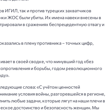
тов ИГИЛ, так и против турецких захватчиков
нки ЖОС были убиты. Их имена навеки внесены в
трировали в сражениях беспрецедентную отвагу и
оказались в плену противника – точных цифр,
ает в своей сводке, что минувший год «без
 сопротивления и борьбы, годом революционного
оду».
ледующие слова: «С учётом ценностей
внимание условия войны, разгоревшейся в регионе,
нить любые задачи, которые лягут на наши плечи в
ческое достоинство и безопасность женщин. Мы