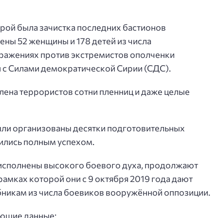
орой была зачистка последних бастионов
ны 52 женщины и 178 детей из числа
сражениях против экстремистов ополченки
 с Силами демократической Сирии (СДС).
лена террористов сотни пленниц и даже целые
ли организованы десятки подготовительных
шились полным успехом.
еисполнены высокого боевого духа, продолжают
рамках которой они с 9 октября 2019 года дают
бникам из числа боевиков вооружённой оппозиции.
ующие данные: