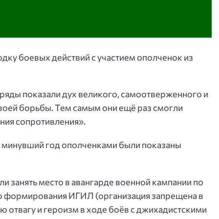
ку боевых действий с участием ополченок из
ряды показали дух великого, самоотверженного и
воей борьбы. Тем самым они ещё раз смогли
ения сопротивления».
а минувший год ополченками были показаны
и занять место в авангарде военной кампании по
о формирования ИГИЛ (организация запрещена в
 отвагу и героизм в ходе боёв с джихадистскими