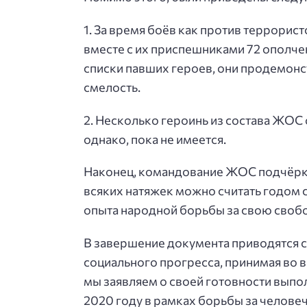
1. За время боёв как против террорис
вместе с их приспешниками 72 ополче
списки павших героев, они продемонс
смелость.
2. Несколько героинь из состава ЖОС 
однако, пока не имеется.
Наконец, командование ЖОС подчёркив
всяких натяжек можно считать годом
опыта народной борьбы за свою своб
В завершение документа приводятся с
социального прогресса, принимая во 
мы заявляем о своей готовности выпол
2020 году в рамках борьбы за челове