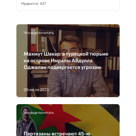
Нравится: 437
Что еще почитать
Махмут Шакар: в турецкой тюрьме
на острове Имралы Абдулла
Оджалан подвергается угрозам
09 июля 2023
Что еще почитать
Партизаны встречают 45-ю