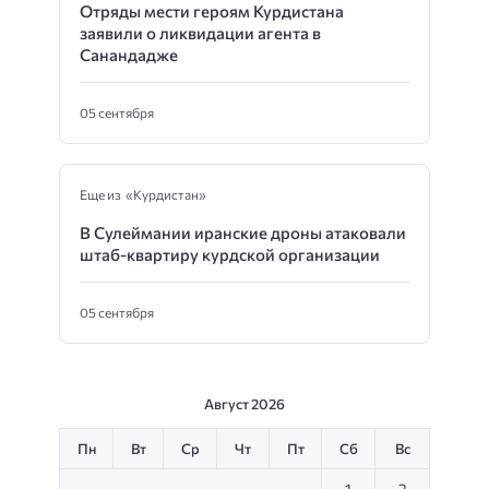
Отряды мести героям Курдистана
заявили о ликвидации агента в
Санандадже
05 сентября
Еще из «Курдистан»
В Сулеймании иранские дроны атаковали
штаб-квартиру курдской организации
05 сентября
Август 2026
Пн
Вт
Ср
Чт
Пт
Сб
Вс
1
2