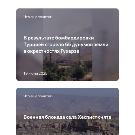
Что еще почитать
В результате бомбардировки
Турцией сгорело 65 дунумов земли
в окрестностях Гухерзе
19 июня 2025
Что еще почитать
Военная блокада села Хеспист снята