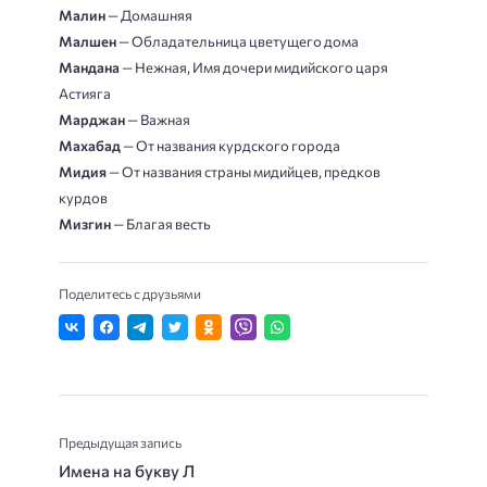
Малин
— Домашняя
Малшен
— Обладательница цветущего дома
Мандана
— Нежная, Имя дочери мидийского царя
Астияга
Марджан
— Важная
Махабад
— От названия курдского города
Мидия
— От названия страны мидийцев, предков
курдов
Мизгин
— Благая весть
Поделитесь с друзьями
Предыдущая запись
Имена на букву Л