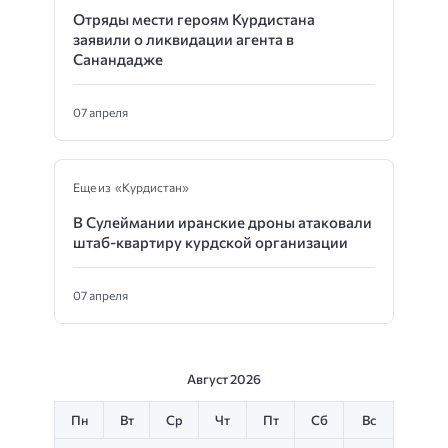
Отряды мести героям Курдистана
заявили о ликвидации агента в
Санандадже
07 апреля
Еще из «Курдистан»
В Сулеймании иранские дроны атаковали
штаб-квартиру курдской организации
07 апреля
Август 2026
Пн
Вт
Ср
Чт
Пт
Сб
Вс