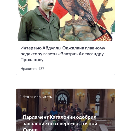
Интервью Абдуллы Оджалана главному
редактору газеты «Завтра» Александру
Проханову
Нравится: 437
Что еще почитать
Парламент Каталонии одобрил
заявление по северо-восточной
Сирии